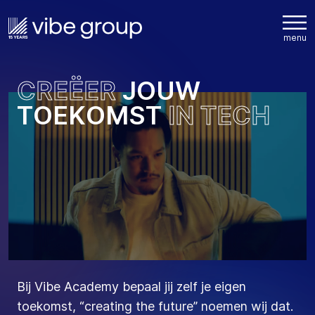
C
R
E
Ë
E
R
J
O
U
W
T
O
E
K
O
M
S
T
I
N
T
E
C
H
Bij Vibe Academy bepaal jij zelf je eigen
toekomst, “creating the future” noemen wij dat.