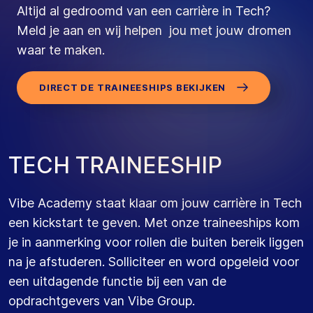
Altijd al gedroomd van een carrière in Tech?
Meld je aan en wij helpen jou met jouw dromen
waar te maken.
DIRECT DE TRAINEESHIPS BEKIJKEN
T
E
C
H
T
R
A
I
N
E
E
S
H
I
P
Vibe Academy staat klaar om jouw carrière in Tech
een kickstart te geven. Met onze traineeships kom
je in aanmerking voor rollen die buiten bereik liggen
na je afstuderen. Solliciteer en word opgeleid voor
een uitdagende functie bij een van de
opdrachtgevers van Vibe Group.