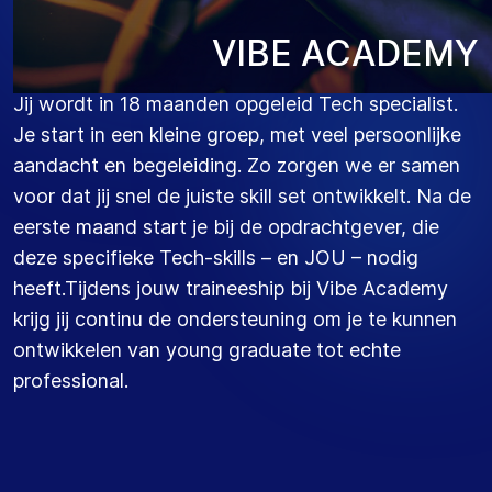
V
I
B
E
A
C
A
D
E
M
Y
Jij wordt in 18 maanden opgeleid Tech specialist.
Je start in een kleine groep, met veel persoonlijke
aandacht en begeleiding. Zo zorgen we er samen
voor dat jij snel de juiste skill set ontwikkelt. Na de
eerste maand start je bij de opdrachtgever, die
deze specifieke Tech-skills – en JOU – nodig
heeft.Tijdens jouw traineeship bij Vibe Academy
krijg jij continu de ondersteuning om je te kunnen
ontwikkelen van young graduate tot echte
professional.