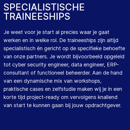
S
P
E
C
I
A
L
I
S
T
I
S
C
H
E
T
R
A
I
N
E
E
S
H
I
P
S
Je weet voor je start al precies waar je gaat
werken en in welke rol. De traineeships zijn altijd
specialistisch én gericht op de specifieke behoefte
van onze partners. Je wordt bijvoorbeeld opgeleid
tot cyber security engineer, data engineer, ERP-
consultant of functioneel beheerder. Aan de hand
van een dynamische mix van workshops,
praktische cases en zelfstudie maken wij je in een
korte tijd project-ready om vervolgens knallend
van start te kunnen gaan bij jouw opdrachtgever.