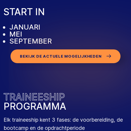
START IN
JANUARI
MEI
SEPTEMBER
BEKIJK DE ACTUELE MOGELIJKHEDEN
T
R
A
I
N
E
E
S
H
I
P
P
R
O
G
R
A
M
M
A
Elk traineeship kent 3 fases: de voorbereiding, de
bootcamp en de opdrachtperiode