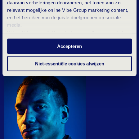
daarvan verbeteringen doorvoeren, het tonen van zo
relevant mogelijke online Vibe Group marketing content,
en het bereiken van de juiste doelgroepen op sociale
media.
Wil je dit liever niet? Dan plaatsen we alleen essentiële-
en statistische cookies tijdens je bezoek. Meer weten?
Accepteren
Klik hierboven op 'Details' of lees onze
privacyverklaring
.
Niet-essentiële cookies afwijzen